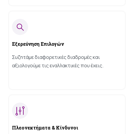
και τη
συμπεριφορά
σας καθώς
επισκέπτεστε
τον ιστότοπό
μας, αυξάνετε
την πιθανότητα
Εξερεύνηση
Επιλογών
να δείτε
εξατομικευμένο
Συζητάμε διαφορετικές διαδρομές και
περιεχόμενο
αξιολογούμε τις εναλλακτικές που έχεις.
και προσφορές.
Πλεονεκτήματα
&
Κίνδυνοι