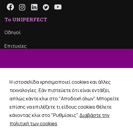
Το UNIPERFECT
Οδηγοί
Επιτυχίες
Podcast
Επικοινωνία
Η ιστοσελίδα χρησιμοποιεί cookies και άλλες
Όροι Χρήσης
τεχνολογίες. Εάν πιστεύετε ότι είναι εντάξει,
απλώς κάντε κλικ στο "Αποδοχή όλων". Μπορείτε
Υπηρεσίες
επίσης να επιλέξετε τι είδους cookies θέλετε
Προετοιμασία GMAT
κάνοντας κλικ στο "Ρυθμίσεις".
Διαβάστε την
CALL ME BACK
πολιτική των cookies
Προετοιμασία GRE