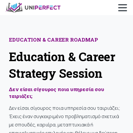
×
Skip
to
content
EDUCATION
&
CAREER
ROADMAP
Education
&
Career
Strategy
Session
Δεν
είσαι
σίγουρος
ποια
υπηρεσία
σου
ταιριάζει;
Δεν είσαι σίγουρος ποια υπηρεσία σου ταιριάζει;
Έχεις έναν συγκεκριμένο προβληματισμό σχετικά
με σπουδές, καριέρα, μεταπτυχιακά ή
επαγγελματικές επιλογές και θέλεις μια δεύτερη