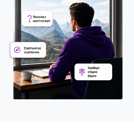
του
ιστότοπου.
Στατιστικά
Για να
βελτιώσουμε τη
λειτουργικότητα
και τη δομή του
ιστότοπου, με
βάση τον τρόπο
χρήσης του
ιστότοπου.
Εμπειρία
Προκειμένου
ο ιστότοπός
μας να
λειτουργεί