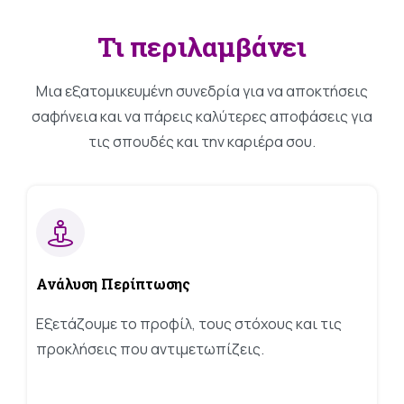
όσο το
δυνατόν
Τι
περιλαμβάνει
καλύτερα
κατά την
επίσκεψή σας.
Μια εξατομικευμένη συνεδρία για να αποκτήσεις
Εάν αρνηθείτε
σαφήνεια και να πάρεις καλύτερες αποφάσεις για
αυτά τα
τις σπουδές και την καριέρα σου.
cookies,
ορισμένες
λειτουργίες
θα
εξαφανιστούν
από τον
ιστότοπο.
Ανάλυση
Περίπτωσης
Εξετάζουμε το προφίλ, τους στόχους και τις
Marketing
Μοιράζοντας
προκλήσεις που αντιμετωπίζεις.
τα
ενδιαφέροντα