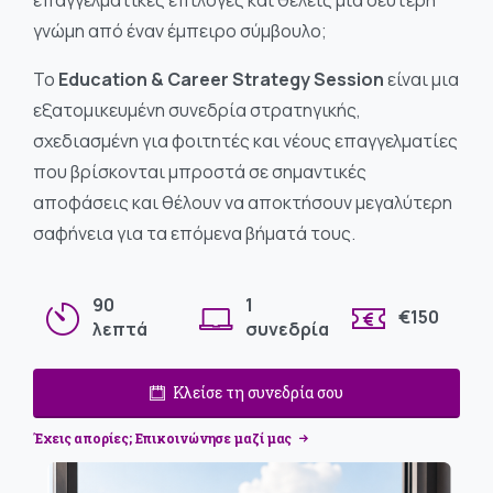
γνώμη από έναν έμπειρο σύμβουλο;
Το
Education & Career Strategy Session
είναι μια
εξατομικευμένη συνεδρία στρατηγικής,
σχεδιασμένη για φοιτητές και νέους επαγγελματίες
που βρίσκονται μπροστά σε σημαντικές
αποφάσεις και θέλουν να αποκτήσουν μεγαλύτερη
σαφήνεια για τα επόμενα βήματά τους.
Απαραίτητα
90
1
€150
λεπτά
συνεδρία
Αυτά τα
cookies δεν
είναι
Κλείσε τη συνεδρία σου
προαιρετικά.
Απαιτούνται
Έχεις απορίες; Επικοινώνησε μαζί μας
για τη σωστή
λειτουργία