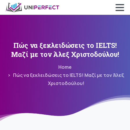
×
Skip
to
content
Πώς
να
ξεκλειδώσεις
το
IELTS!
Μαζί
με
τον
Άλεξ
Χριστοδούλου!
Home
Πώς να ξεκλειδώσεις το IELTS! Μαζί με τον Άλεξ
Χριστοδούλου!