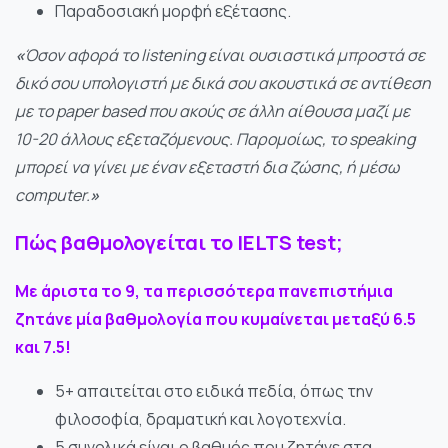
Παραδοσιακή μορφή εξέτασης.
«
Όσον αφορά το listening είναι ουσιαστικά μπροστά σε
δικό σου υπολογιστή με δικά σου ακουστικά σε αντίθεση
με το paper based που ακούς σε άλλη αίθουσα μαζί με
10-20 άλλους εξεταζόμενους. Παρομοίως, το speaking
μπορεί να γίνει με έναν εξεταστή δια ζώσης, ή μέσω
computer.
»
Πώς βαθμολογείται το IELTS test;
Με άριστα το 9, τα περισσότερα πανεπιστήμια
ζητάνε μία βαθμολογία που κυμαίνεται μεταξύ 6.5
και 7.5!
5+ απαιτείται στο ειδικά πεδία, όπως την
φιλοσοφία, δραματική και λογοτεχνία.
5 συνολικά είναι ο βαθμός που ζητάνε στα