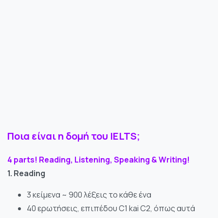
και τη
συμπεριφορά
σας καθώς
επισκέπτεστε
τον ιστότοπό
μας, αυξάνετε
την πιθανότητα
να δείτε
εξατομικευμένο
περιεχόμενο
και προσφορές.
Ποια είναι η δομή του IELTS;
4 parts! Reading, Listening, Speaking & Writing!
1. Reading
3 κείμενα ~ 900 λέξεις το κάθε ένα
40 ερωτήσεις, επιπέδου C1 kai C2, όπως αυτά