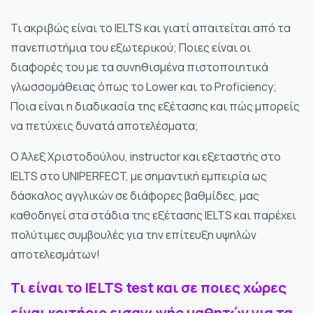
Τι ακριβώς είναι το IELTS και γιατί απαιτείται από τα
πανεπιστήμια του εξωτερικού; Ποιες είναι οι
διαφορές του με τα συνηθισμένα πιστοποιητικά
γλωσσομάθειας όπως το Lower και το Proficiency;
Ποια είναι η διαδικασία της εξέτασης και πώς μπορείς
να πετύχεις δυνατά αποτελέσματα;
Ο Άλεξ Χριστοδούλου, instructor και εξεταστής στο
IELTS στο UNIPERFECT, με σημαντική εμπειρία ως
Απαραίτητα
δάσκαλος αγγλικών σε διάφορες βαθμίδες, μας
Αυτά τα
καθοδηγεί στα στάδια της εξέτασης IELTS και παρέχει
cookies δεν
πολύτιμες συμβουλές για την επίτευξη υψηλών
είναι
αποτελεσμάτων!
προαιρετικά.
Απαιτούνται
για τη σωστή
Τι είναι το IELTS test και σε ποιες χώρες
λειτουργία
είναι κριτήριο εισαγωγής μαθητών για τα