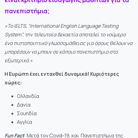
του
ιστότοπου.
πανεπιστήμια;
«Το IELTS, “International English Language Testing
Στατιστικά
System”, την τελευταία δεκαετία αποτελεί το νούμερο
Για να
ένα πιστοποιητικό γλωσσομάθειας για όσους θέλουν να
βελτιώσουμε τη
λειτουργικότητα
μπορέσουν να μπουν σε κάποιο πανεπιστήμιο στο
και τη δομή του
εξωτερικό.»
ιστότοπου, με
βάση τον τρόπο
Η Ευρώπη έχει ενταχθεί δυναμικά! Κυριότερες
χρήσης του
χώρες:
ιστότοπου.
Ολλανδία
Δανία
Εμπειρία
Προκειμένου
Σουηδία
ο ιστότοπός
Αγγλία
μας να
λειτουργεί
Fun Fact
: Μετά τον Covid-19, και Πανεπιστήμια της