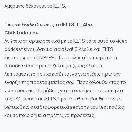
όσο το
Αμερικής δέχονται το IELTS.
δυνατόν
καλύτερα
κατά την
Πως να ξεκλειδώσεις το IELTS! ft. Alex
επίσκεψή σας.
Christodoulou
Εάν αρνηθείτε
αυτά τα
Αν έχεις απορίες σχετικά με το IELTS τότε αυτό το video
cookies,
podcast είναι ιδανικό για σένα! Ο Άλεξ είναι IELTS
ορισμένες
instructor στο UNIPERFCT με πολυετή εμπειρία στη
λειτουργίες
διδασκαλία και μοιράζεται μαζί μας όλες τις
θα
εξαφανιστούν
λεπτομέρειες που χρειάζεται να γνωρίζεις πριν την
από τον
έναρξη της προετοιμασίας σου. Παρακολουθώντας το
ιστότοπο.
video podcast θα μάθεις για τη δομή και την εμπειρία
της εξέτασης του IELTS, tips που θα σε βοηθήσουν να
Marketing
βελτιωθείς στα διαφορετικά sections του test καθώς
Μοιράζοντας
και σε ποια σημεία πρέπει να προσέχεις.
τα
ενδιαφέροντα